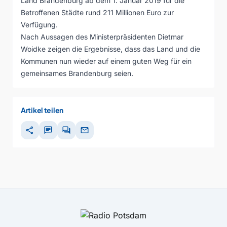
Land Brandenburg ab dem 1. Januar 2019 für die
Betroffenen Städte rund 211 Millionen Euro zur
Verfügung.
Nach Aussagen des Ministerpräsidenten Dietmar
Woidke zeigen die Ergebnisse, dass das Land und die
Kommunen nun wieder auf einem guten Weg für ein
gemeinsames Brandenburg seien.
Artikel teilen
share
chat
forum
mail