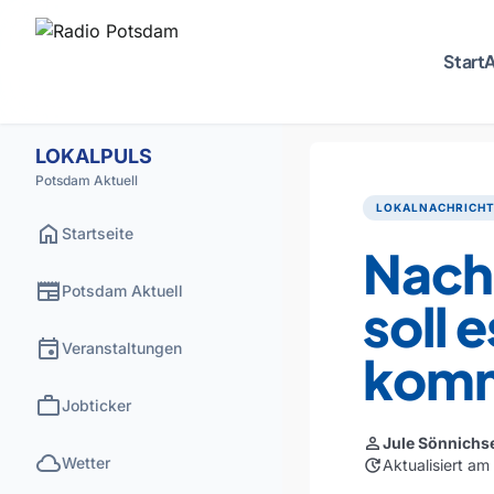
Start
A
LOKALPULS
Potsdam Aktuell
LOKALNACHRICH
home
Startseite
Nach
newspaper
Potsdam Aktuell
soll 
event
Veranstaltungen
kom
work
Jobticker
person
Jule Sönnichs
cloud
Wetter
update
Aktualisiert a