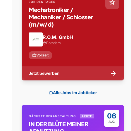
star
JOB DES TAGES
Mechatroniker /
Mechaniker / Schlosser
(m/w/d)
R.O.M. GmbH
Potsdam
location_on
work
Vollzeit
arrow_forward
Jetzt bewerben
Alle Jobs im Jobticker
work
06
NÄCHSTE VERANSTALTUNG
HEUTE
AUG
IN DER BLÜTE MEINER