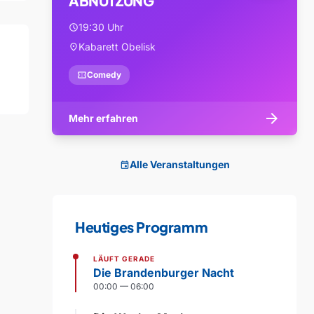
ABNUTZUNG
19:30 Uhr
schedule
Kabarett Obelisk
location_on
confirmation_number
Comedy
arrow_forward
Mehr erfahren
Alle Veranstaltungen
event
Heutiges Programm
LÄUFT GERADE
Die Brandenburger Nacht
00:00 — 06:00