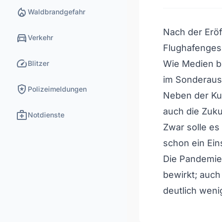
local_fire_department
Waldbrandgefahr
Nach der Eröf
directions_car
Verkehr
Flughafenges
speed
Wie Medien b
Blitzer
im Sonderaus
local_police
Polizeimeldungen
Neben der Kur
auch die Zuku
medical_services
Notdienste
Zwar solle es
schon ein Ein
Die Pandemie
bewirkt; auch
deutlich weni