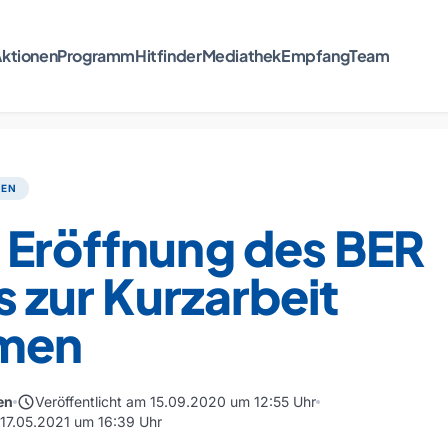
ktionen
Programm
Hitfinder
Mediathek
Empfang
Team
TEN
 Eröffnung des BER
es zur Kurzarbeit
men
schedule
en
Veröffentlicht am 15.09.2020 um 12:55 Uhr
m 17.05.2021 um 16:39 Uhr