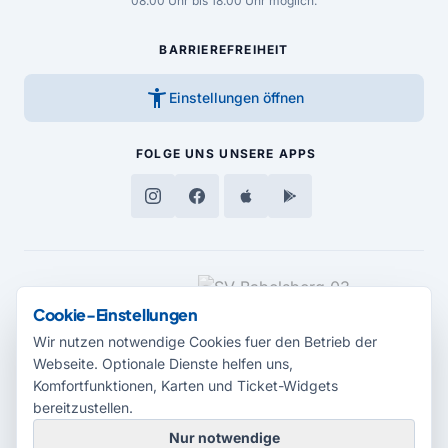
08.00 Uhr bis 18.00 Uhr möglich.
BARRIEREFREIHEIT
accessibility_new
Einstellungen öffnen
FOLGE UNS
UNSERE APPS
MEDIENPARTNER
Cookie-Einstellungen
Wir nutzen notwendige Cookies fuer den Betrieb der
Webseite. Optionale Dienste helfen uns,
Komfortfunktionen, Karten und Ticket-Widgets
bereitzustellen.
Nur notwendige