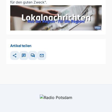
für den guten Zweck“.
Artikel teilen
share
chat
forum
mail