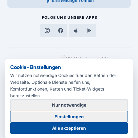
accessibility_new
Einstellungen öffnen
FOLGE UNS
UNSERE APPS
MEDIENPARTNER
Cookie-Einstellungen
Wir nutzen notwendige Cookies fuer den Betrieb der
Webseite. Optionale Dienste helfen uns,
Komfortfunktionen, Karten und Ticket-Widgets
bereitzustellen.
Nur notwendige
© 2026 Radio Potsdam. Webseite entwickelt durch die
Medienagentur
Einstellungen
Babelsberg
Barrierefreiheitserklärung
AGB
Datenschutz
Impressum
Alle akzeptieren
Cookie-Einstellungen