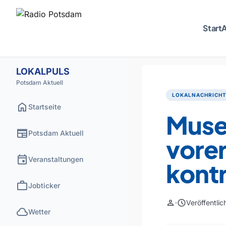
Start
A
LOKALPULS
Potsdam Aktuell
LOKALNACHRICH
home
Startseite
Museu
newspaper
Potsdam Aktuell
vore
event
Veranstaltungen
kontr
work
Jobticker
person
schedule
Veröffentli
cloud
Wetter