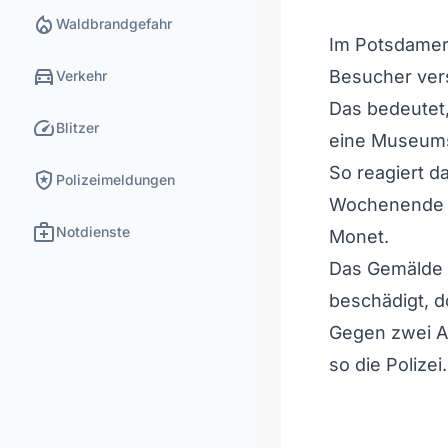
local_fire_department
Waldbrandgefahr
Im Potsdamer 
directions_car
Besucher vers
Verkehr
Das bedeutet,
speed
Blitzer
eine Museum
So reagiert d
local_police
Polizeimeldungen
Wochenende a
medical_services
Notdienste
Monet.
Das Gemälde s
beschädigt, 
Gegen zwei Ak
so die Polizei.