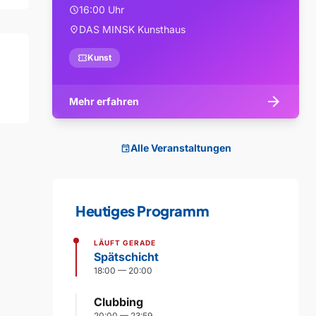
16:00 Uhr
schedule
DAS MINSK Kunsthaus
location_on
confirmation_number
Kunst
arrow_forward
Mehr erfahren
Alle Veranstaltungen
event
Heutiges Programm
LÄUFT GERADE
Spätschicht
18:00 — 20:00
Clubbing
20:00 — 23:59