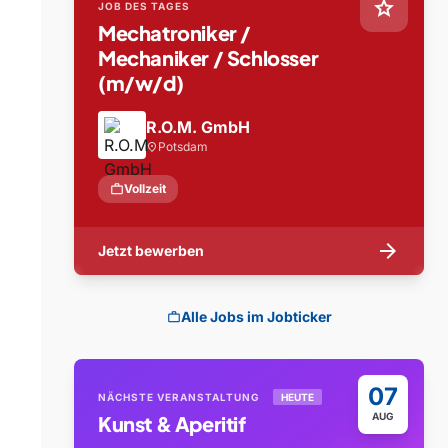
star
JOB DES TAGES
Mechatroniker /
Mechaniker / Schlosser
(m/w/d)
R.O.M. GmbH
Potsdam
location_on
work
Vollzeit
arrow_forward
Jetzt bewerben
Alle Jobs im Jobticker
work
07
NÄCHSTE VERANSTALTUNG
HEUTE
AUG
Kunst & Aperitif