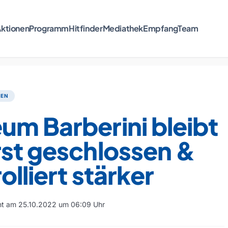
ktionen
Programm
Hitfinder
Mediathek
Empfang
Team
TEN
m Barberini bleibt
rst geschlossen &
olliert stärker
cht am 25.10.2022 um 06:09 Uhr