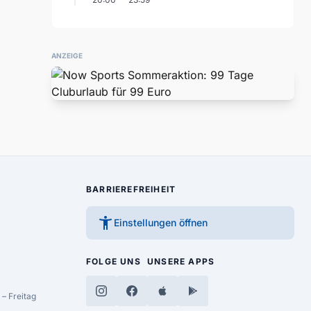
ANZEIGE
BARRIEREFREIHEIT
accessibility_new
Einstellungen öffnen
FOLGE UNS
UNSERE APPS
– Freitag