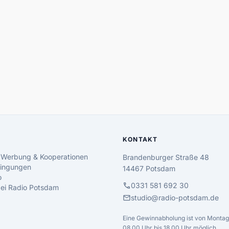
KONTAKT
 Werbung & Kooperationen
Brandenburger Straße 48
ingungen
14467 Potsdam
o
call
0331 581 692 30
 bei Radio Potsdam
mail
studio@radio-potsdam.de
Eine Gewinnabholung ist von Montag 
08.00 Uhr bis 18.00 Uhr möglich.