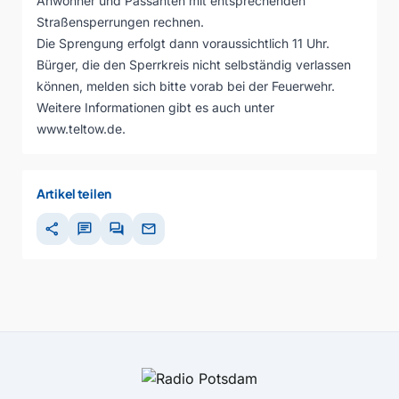
Anwohner und Passanten mit entsprechenden
Straßensperrungen rechnen.
Die Sprengung erfolgt dann voraussichtlich 11 Uhr.
Bürger, die den Sperrkreis nicht selbständig verlassen
können, melden sich bitte vorab bei der Feuerwehr.
Weitere Informationen gibt es auch unter
www.teltow.de.
Artikel teilen
share
chat
forum
mail