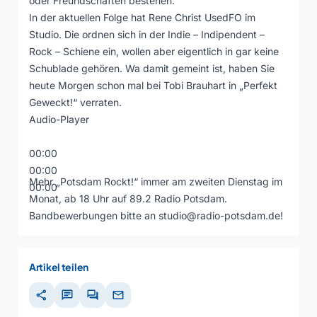
oder Freundschaften bestehen.
In der aktuellen Folge hat Rene Christ UsedFO im
Studio. Die ordnen sich in der Indie – Indipendent –
Rock – Schiene ein, wollen aber eigentlich in gar keine
Schublade gehören. Wa damit gemeint ist, haben Sie
heute Morgen schon mal bei Tobi Brauhart in „Perfekt
Geweckt!“ verraten.
Audio-Player
00:00
00:00
Mehr „Potsdam Rockt!“ immer am zweiten Dienstag im
00:00
Monat, ab 18 Uhr auf 89.2 Radio Potsdam.
Bandbewerbungen bitte an studio@radio-potsdam.de!
Artikel teilen
share
chat
forum
mail