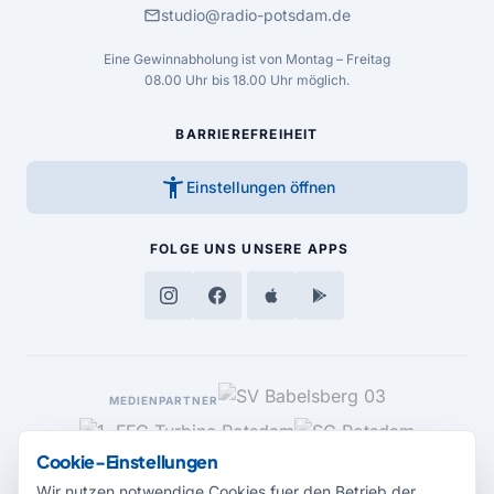
mail
studio@radio-potsdam.de
Eine Gewinnabholung ist von Montag – Freitag
08.00 Uhr bis 18.00 Uhr möglich.
BARRIEREFREIHEIT
accessibility_new
Einstellungen öffnen
FOLGE UNS
UNSERE APPS
MEDIENPARTNER
Cookie-Einstellungen
Wir nutzen notwendige Cookies fuer den Betrieb der