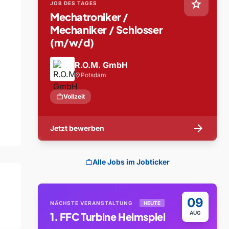
star
JOB DES TAGES
Mechatroniker /
Mechaniker / Schlosser
(m/w/d)
R.O.M. GmbH
Potsdam
location_on
work
Vollzeit
arrow_forward
Jetzt bewerben
Alle Jobs im Jobticker
work
09
NÄCHSTE VERANSTALTUNG
HEUTE
AUG
1. FFC Turbine Heimspiel