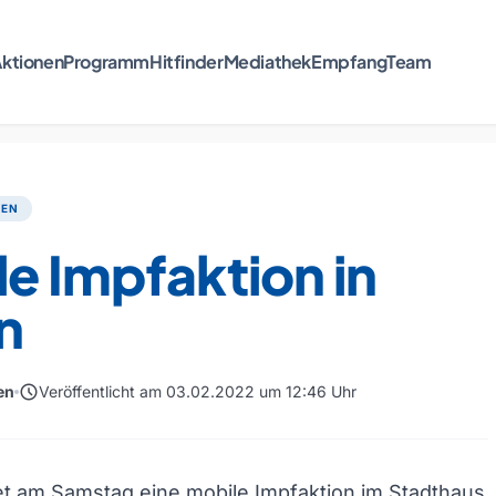
ktionen
Programm
Hitfinder
Mediathek
Empfang
Team
TEN
e Impfaktion in
n
schedule
en
Veröffentlicht am 03.02.2022 um 12:46 Uhr
det am Samstag eine mobile Impfaktion im Stadthaus