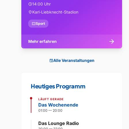
14:00 Uhr
schedule
Karl-Liebknecht-Stadion
location_on
confirmation_number
Sport
arrow_forward
Mehr erfahren
Alle Veranstaltungen
event
Heutiges Programm
LÄUFT GERADE
Das Wochenende
01:00 — 20:00
Das Lounge Radio
20:00 — 22:00