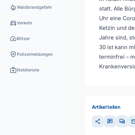
local_fire_department
Waldbrandgefahr
statt. Alle B
Uhr eine Coro
directions_car
Verkehr
Ketzin und der
speed
Jahre sind, s
Blitzer
30 ist kann m
local_police
Polizeimeldungen
terminfrei – 
Krankenversi
medical_services
Notdienste
Artikel teilen
share
chat
forum
ma