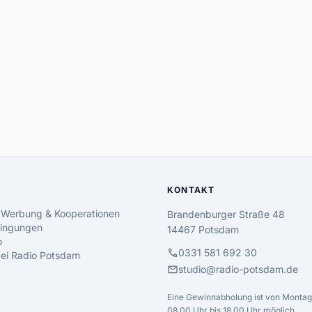
KONTAKT
 Werbung & Kooperationen
Brandenburger Straße 48
ingungen
14467 Potsdam
o
call
0331 581 692 30
 bei Radio Potsdam
mail
studio@radio-potsdam.de
Eine Gewinnabholung ist von Montag 
08.00 Uhr bis 18.00 Uhr möglich.