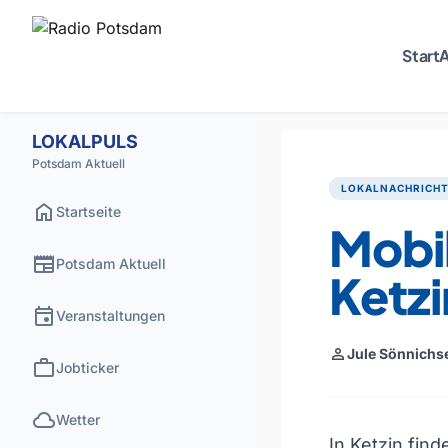
Start
A
LOKALPULS
Potsdam Aktuell
LOKALNACHRICH
home
Startseite
Mobil
newspaper
Potsdam Aktuell
Ketzi
event
Veranstaltungen
person
Jule Sönnichs
work
Jobticker
cloud
Wetter
In Ketzin fin