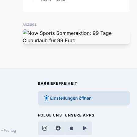
ANZEIGE
BARRIEREFREIHEIT
accessibility_new
Einstellungen öffnen
FOLGE UNS
UNSERE APPS
– Freitag