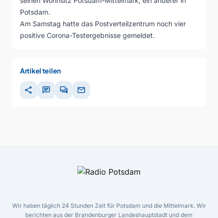
seinen Wohnsitz Potsdam-Mittelmark, ein anderer in
Potsdam.
Am Samstag hatte das Postverteilzentrum noch vier
positive Corona-Testergebnisse gemeldet.
Artikel teilen
share
chat
forum
mail
Wir haben täglich 24 Stunden Zeit für Potsdam und die Mittelmark. Wir
berichten aus der Brandenburger Landeshauptstadt und dem