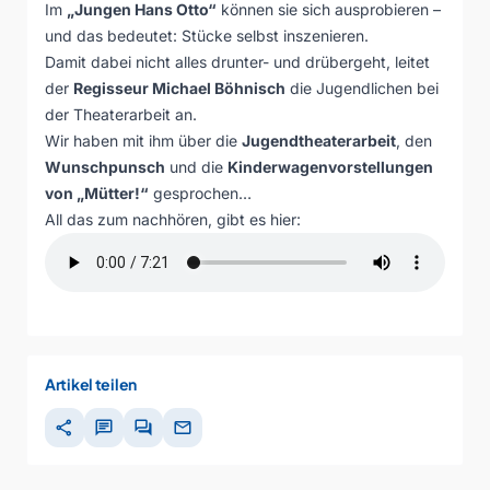
Im
„Jungen Hans Otto“
können sie sich ausprobieren –
und das bedeutet: Stücke selbst inszenieren.
Damit dabei nicht alles drunter- und drübergeht, leitet
der
Regisseur Michael Böhnisch
die Jugendlichen bei
der Theaterarbeit an.
Wir haben mit ihm über die
Jugendtheaterarbeit
, den
Wunschpunsch
und die
Kinderwagenvorstellungen
von „Mütter!“
gesprochen…
All das zum nachhören, gibt es hier:
Artikel teilen
share
chat
forum
mail