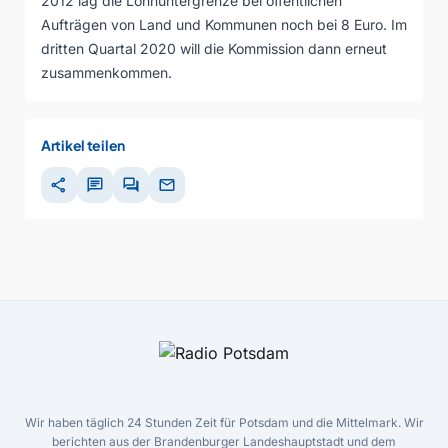
2012 lag die Lohnuntergrenze bei öffentlichen
Aufträgen von Land und Kommunen noch bei 8 Euro. Im
dritten Quartal 2020 will die Kommission dann erneut
zusammenkommen.
Artikel teilen
share
chat
forum
mail
Wir haben täglich 24 Stunden Zeit für Potsdam und die Mittelmark. Wir
berichten aus der Brandenburger Landeshauptstadt und dem