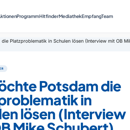
ktionen
Programm
Hitfinder
Mediathek
Empfang
Team
ER
öchte Potsdam die
problematik in
en lösen (Interview
OB Mike Schubert)