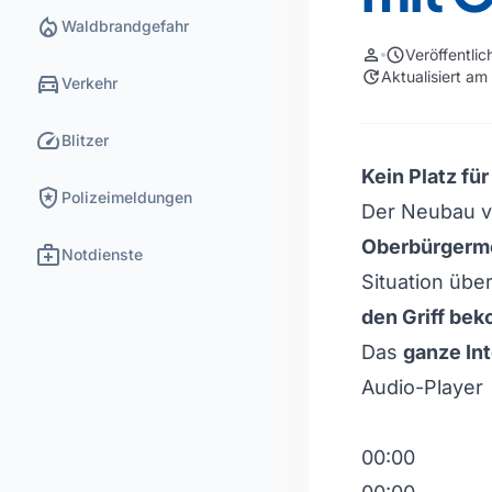
local_fire_department
Waldbrandgefahr
person
schedule
Veröffentli
update
Aktualisiert a
directions_car
Verkehr
speed
Blitzer
Kein Platz für
local_police
Polizeimeldungen
Der Neubau vo
Oberbürgerme
medical_services
Notdienste
Situation üb
den Griff be
Das
ganze Int
Audio-Player
00:00