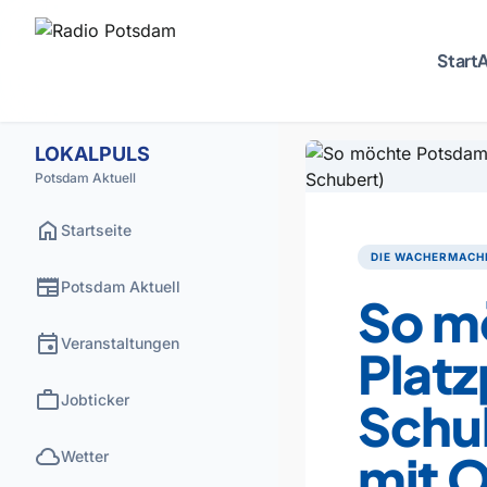
Start
A
LOKALPULS
Potsdam Aktuell
home
Startseite
DIE WACHERMACH
newspaper
Potsdam Aktuell
So m
event
Veranstaltungen
Platz
work
Jobticker
Schul
cloud
mit 
Wetter