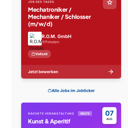
star
JOB DES TAGES
Mechatroniker /
Mechaniker / Schlosser
(m/w/d)
R.O.M. GmbH
Potsdam
location_on
work
Vollzeit
arrow_forward
Jetzt bewerben
Alle Jobs im Jobticker
work
07
NÄCHSTE VERANSTALTUNG
HEUTE
AUG
Kunst & Aperitif