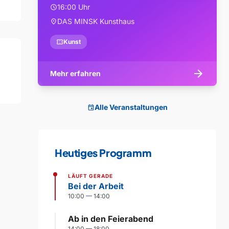
16:00 Uhr
schedule
DAS MINSK Kunsthaus
location_on
confirmation_number
Kunst
arrow_forward
Mehr erfahren
Alle Veranstaltungen
event
Heutiges Programm
LÄUFT GERADE
Bei der Arbeit
10:00 — 14:00
Ab in den Feierabend
14:00 — 18:00