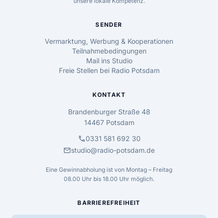
unsere lokale Kompetenz.
SENDER
Vermarktung, Werbung & Kooperationen
Teilnahmebedingungen
Mail ins Studio
Freie Stellen bei Radio Potsdam
KONTAKT
Brandenburger Straße 48
14467 Potsdam
call
0331 581 692 30
mail
studio@radio-potsdam.de
Eine Gewinnabholung ist von Montag – Freitag
08.00 Uhr bis 18.00 Uhr möglich.
BARRIEREFREIHEIT