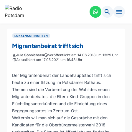
search
menu
LOKALNACHRICHTEN
Migrantenbeirat trifft sich
person
Jule Sönnichsen
schedule
Veröffentlicht am 14.06.2018 um 13:29 Uhr
update
Aktualisiert am 17.05.2021 um 16:48 Uhr
Der Migrantenbeirat der Landehauptstadt trifft sich
heute zu einer Sitzung im Potsdamer Rathaus.
Themen sind die Vorbereitung der Wahl des neuen
Migrantenbeirates, die Eltern-Kind-Gruppen in den
Flüchtlingsunterkünften und die Einrichtung eines
Begegnungsortes im Zentrum-Ost.
Weiterhin will man sich auf die Gespräche mit den
Kandidaten für die Oberbürgermeisterwahl 2018
vorbereiten. Die Sitzung ist öffentlich und findet im