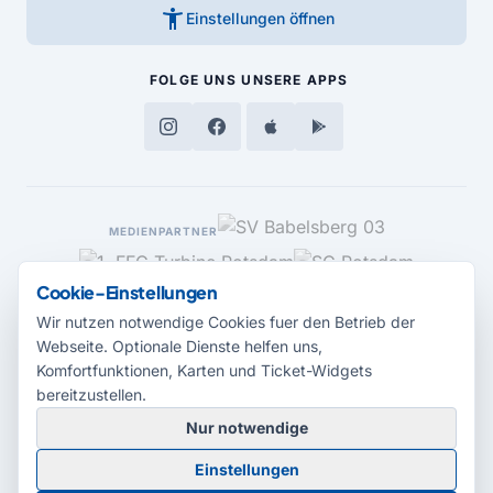
accessibility_new
Einstellungen öffnen
FOLGE UNS
UNSERE APPS
MEDIENPARTNER
Cookie-Einstellungen
Wir nutzen notwendige Cookies fuer den Betrieb der
Webseite. Optionale Dienste helfen uns,
Komfortfunktionen, Karten und Ticket-Widgets
bereitzustellen.
Nur notwendige
© 2026 Radio Potsdam. Webseite entwickelt durch die
Medienagentur
Einstellungen
Babelsberg