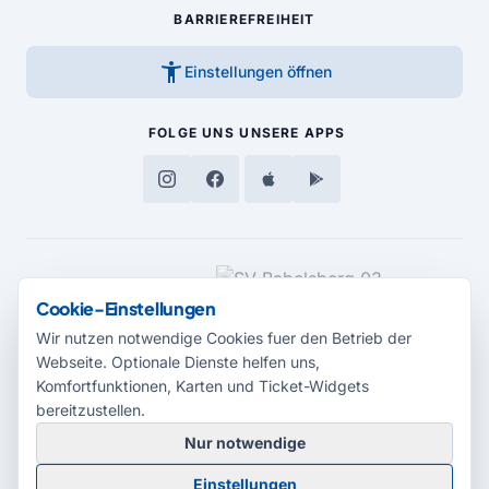
BARRIEREFREIHEIT
accessibility_new
Einstellungen öffnen
FOLGE UNS
UNSERE APPS
MEDIENPARTNER
Cookie-Einstellungen
Wir nutzen notwendige Cookies fuer den Betrieb der
Webseite. Optionale Dienste helfen uns,
Komfortfunktionen, Karten und Ticket-Widgets
bereitzustellen.
Nur notwendige
© 2026 Radio Potsdam. Webseite entwickelt durch die
Medienagentur
Einstellungen
Babelsberg