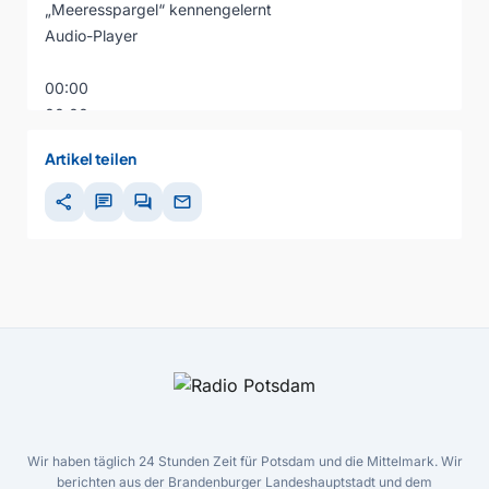
„Meeresspargel“ kennengelernt
Audio-Player
00:00
00:00
00:00
Artikel teilen
share
chat
forum
mail
Wir haben täglich 24 Stunden Zeit für Potsdam und die Mittelmark. Wir
berichten aus der Brandenburger Landeshauptstadt und dem