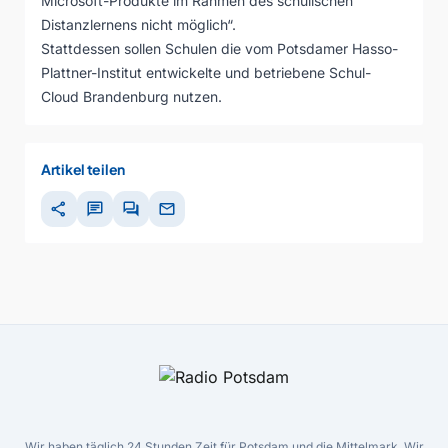
Microsoft-Produkte im Rahmen des schulischen
Distanzlernens nicht möglich“.
Stattdessen sollen Schulen die vom Potsdamer Hasso-
Plattner-Institut entwickelte und betriebene Schul-
Cloud Brandenburg nutzen.
Artikel teilen
share
chat
forum
mail
Wir haben täglich 24 Stunden Zeit für Potsdam und die Mittelmark. Wir