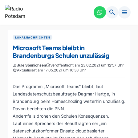
search
menu
LOKALNACHRICHTEN
Microsoft Teams bleibt in
Brandenburgs Schulen unzulässig
person
Jule Sönnichsen
schedule
Veröffentlicht am 23.02.2021 um 12:57 Uhr
update
Aktualisiert am 17.05.2021 um 16:38 Uhr
Das Programm „Microsoft Teams“ bleibt, laut
Landesdatenschutzbeauftragte Dagmar Hartge, in
Brandenburg beim Homeschooling weiterhin unzulässig.
Davon berichten die PNN.
Andernfalls drohen den Schulen Konsequenzen.
Laut eines Sprechers der Beauftragten sei „ein
datenschutzkonformer Einsatz cloudbasierter