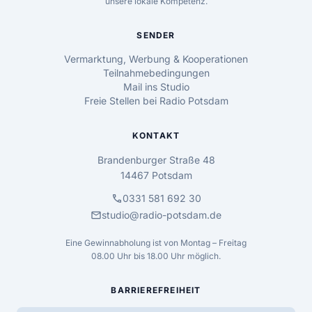
unsere lokale Kompetenz.
SENDER
Vermarktung, Werbung & Kooperationen
Teilnahmebedingungen
Mail ins Studio
Freie Stellen bei Radio Potsdam
KONTAKT
Brandenburger Straße 48
14467 Potsdam
call
0331 581 692 30
mail
studio@radio-potsdam.de
Eine Gewinnabholung ist von Montag – Freitag
08.00 Uhr bis 18.00 Uhr möglich.
BARRIEREFREIHEIT