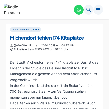
search
menu
LOKALNACHRICHTEN
Michendorf fehlen 174 Kitaplätze
person
schedule
Veröffentlicht am 23.10.2019 um 06:27 Uhr
update
Aktualisiert am 17.05.2021 um 16:44 Uhr
Der Stadt Michendorf fehlen 174 Kitaplätze. Das ist das
Ergebnis der Studie des Berliner Institut fo Public
Management die gestern Abend dem Sozialausschuss
vorgestellt wurde.
In der Gemeinde bestehe derzeit ein Bedarf von über
700 Betreuungsplätzen – zur Verfügung stehen
momentan aber nur knapp über 550.
Dabei fehlen auch Plätze im Grundschulbereich. Auch
hier soll mehr Platz geschaffen werden, beispielsweise