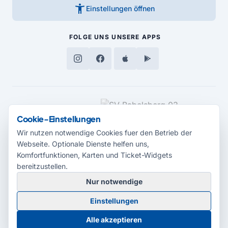
accessibility_new
Einstellungen öffnen
FOLGE UNS
UNSERE APPS
MEDIENPARTNER
Cookie-Einstellungen
Wir nutzen notwendige Cookies fuer den Betrieb der
Webseite. Optionale Dienste helfen uns,
Komfortfunktionen, Karten und Ticket-Widgets
bereitzustellen.
Nur notwendige
© 2026 Radio Potsdam. Webseite entwickelt durch die
Medienagentur
Einstellungen
Babelsberg
Barrierefreiheitserklärung
AGB
Datenschutz
Impressum
Alle akzeptieren
Cookie-Einstellungen