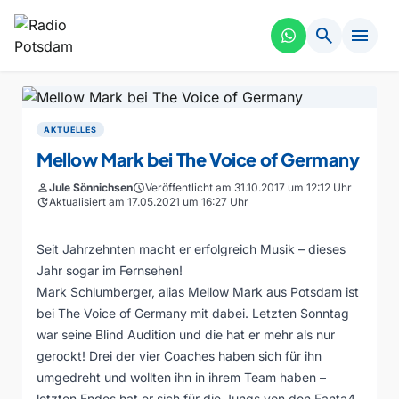
search
menu
AKTUELLES
Mellow Mark bei The Voice of Germany
person
Jule Sönnichsen
schedule
Veröffentlicht am 31.10.2017 um 12:12 Uhr
update
Aktualisiert am 17.05.2021 um 16:27 Uhr
Seit Jahrzehnten macht er erfolgreich Musik – dieses
Jahr sogar im Fernsehen!
Mark Schlumberger, alias Mellow Mark aus Potsdam ist
bei The Voice of Germany mit dabei. Letzten Sonntag
war seine Blind Audition und die hat er mehr als nur
gerockt! Drei der vier Coaches haben sich für ihn
umgedreht und wollten ihn in ihrem Team haben –
letzten Endes hat er sich für die Jungs von den Fanta4