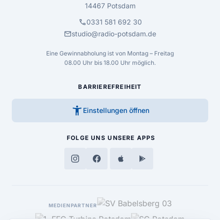
14467 Potsdam
call
0331 581 692 30
mail
studio@radio-potsdam.de
Eine Gewinnabholung ist von Montag – Freitag
08.00 Uhr bis 18.00 Uhr möglich.
BARRIEREFREIHEIT
accessibility_new
Einstellungen öffnen
FOLGE UNS
UNSERE APPS
MEDIENPARTNER