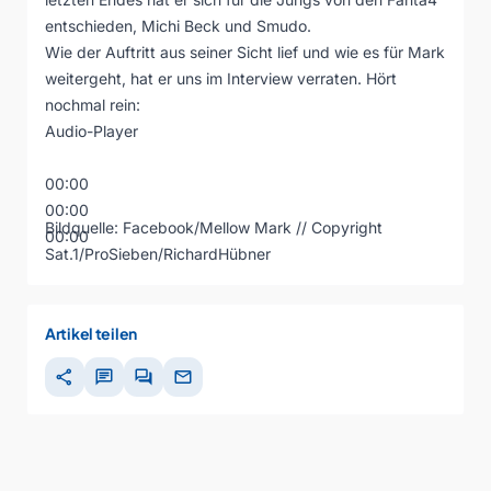
entschieden, Michi Beck und Smudo.
Wie der Auftritt aus seiner Sicht lief und wie es für Mark
weitergeht, hat er uns im Interview verraten. Hört
nochmal rein:
Audio-Player
00:00
00:00
Bildquelle:
Facebook/Mellow Mark
// Copyright
00:00
Sat.1/ProSieben/RichardHübner
Artikel teilen
share
chat
forum
mail