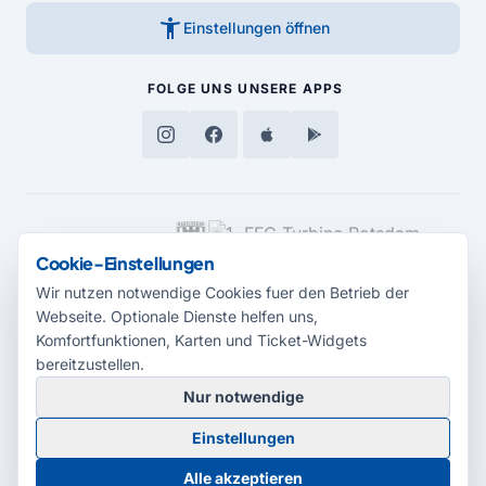
accessibility_new
Einstellungen öffnen
FOLGE UNS
UNSERE APPS
MEDIENPARTNER
Cookie-Einstellungen
Wir nutzen notwendige Cookies fuer den Betrieb der
Webseite. Optionale Dienste helfen uns,
Komfortfunktionen, Karten und Ticket-Widgets
bereitzustellen.
Nur notwendige
© 2026 Radio Potsdam. Webseite entwickelt durch die
Medienagentur
Einstellungen
Babelsberg
Barrierefreiheitserklärung
AGB
Datenschutz
Impressum
Alle akzeptieren