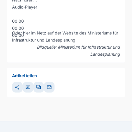
Audio-Player
00:00
00:00
Oder hier im Netz auf der Website des Ministeriums für
00:00
Infrastruktur und Landesplanung
.
Bildquelle: Ministerium für Infrastruktur und
Landesplanung
Artikel teilen
share
chat
forum
mail