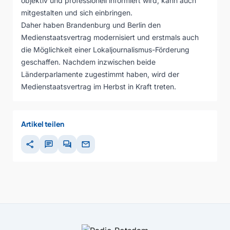
objektiv und professionell informiert wird, kann auch
mitgestalten und sich einbringen.
Daher haben Brandenburg und Berlin den
Medienstaatsvertrag modernisiert und erstmals auch
die Möglichkeit einer Lokaljournalismus-Förderung
geschaffen. Nachdem inzwischen beide
Länderparlamente zugestimmt haben, wird der
Medienstaatsvertrag im Herbst in Kraft treten.
Artikel teilen
share
chat
forum
mail