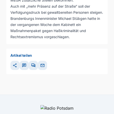
MEGA zusätzliche Stellen bekommen.
Auch mit „mehr Präsenz auf der Straße“ soll der
Verfolgungsdruck bei gewaltbereiten Personen steigen.
Brandenburgs Innenminister Michael Stübgen hatte in
der vergangenen Woche dem Kabinett ein
Maßnahmenpaket gegen Haßkriminalität und
Rechtsextremismus vorgeschlagen.
Artikel teilen
share
chat
forum
mail