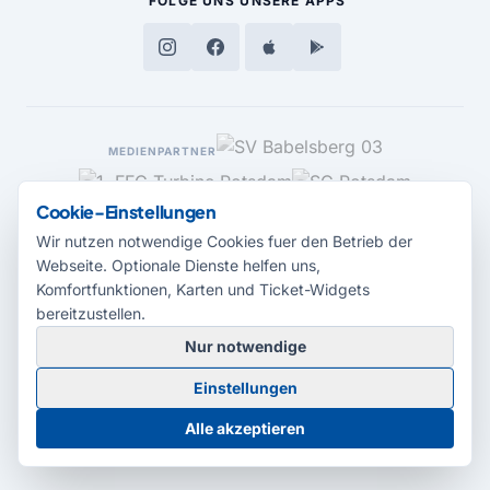
FOLGE UNS
UNSERE APPS
MEDIENPARTNER
Cookie-Einstellungen
Wir nutzen notwendige Cookies fuer den Betrieb der
Webseite. Optionale Dienste helfen uns,
Komfortfunktionen, Karten und Ticket-Widgets
bereitzustellen.
Nur notwendige
© 2026 Radio Potsdam. Webseite entwickelt durch die
Medienagentur
Einstellungen
Babelsberg
Barrierefreiheitserklärung
AGB
Datenschutz
Impressum
Alle akzeptieren
Cookie-Einstellungen