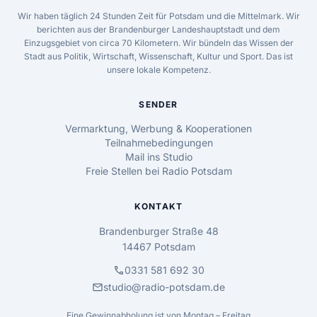
Wir haben täglich 24 Stunden Zeit für Potsdam und die Mittelmark. Wir
berichten aus der Brandenburger Landeshauptstadt und dem
Einzugsgebiet von circa 70 Kilometern. Wir bündeln das Wissen der
Stadt aus Politik, Wirtschaft, Wissenschaft, Kultur und Sport. Das ist
unsere lokale Kompetenz.
SENDER
Vermarktung, Werbung & Kooperationen
Teilnahmebedingungen
Mail ins Studio
Freie Stellen bei Radio Potsdam
KONTAKT
Brandenburger Straße 48
14467 Potsdam
call
0331 581 692 30
mail
studio@radio-potsdam.de
Eine Gewinnabholung ist von Montag – Freitag