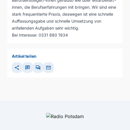
Berufseinsteiger/-innen genauso wie über Mitarbeiter/-
innen, die Berufserfahrungen mit bringen. Wir sind eine
stark frequentierte Praxis, deswegen ist eine schnelle
Auffassungsgabe und schnelle Umsetzung von
anfallenden Aufgaben sehr wichtig.
Bei Interesse: 0331 880 1934
Artikel teilen
share
chat
forum
mail