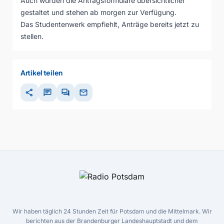
Auch wurden die Antragsformulare übersichtlicher
gestaltet und stehen ab morgen zur Verfügung.
Das Studentenwerk empfiehlt, Anträge bereits jetzt zu
stellen.
Artikel teilen
share
chat
forum
mail
Wir haben täglich 24 Stunden Zeit für Potsdam und die Mittelmark. Wir
berichten aus der Brandenburger Landeshauptstadt und dem