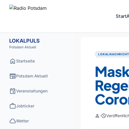
Start
A
LOKALPULS
Potsdam Aktuell
LOKALNACHRICH
home
Startseite
Mask
newspaper
Potsdam Aktuell
Regel
event
Veranstaltungen
Coro
work
Jobticker
person
schedule
Veröffentli
cloud
Wetter