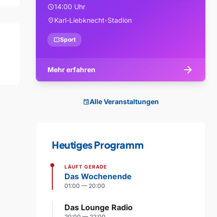
14:00 Uhr
schedule
Karl-Liebknecht-Stadion
location_on
confirmation_number
Sport
arrow_forward
Mehr erfahren
Alle Veranstaltungen
event
Heutiges Programm
LÄUFT GERADE
Das Wochenende
01:00 — 20:00
Das Lounge Radio
20:00 — 22:00