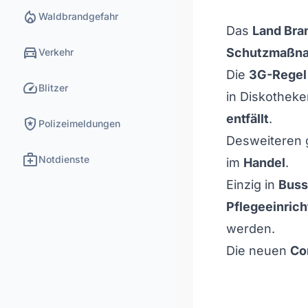
local_fire_department
Waldbrandgefahr
Das
Land Bra
directions_car
Schutzmaßn
Verkehr
Die
3G-Regel
speed
Blitzer
in Diskothek
entfällt
.
local_police
Polizeimeldungen
Desweiteren 
medical_services
Notdienste
im
Handel
.
Einzig in
Bus
Pflegeeinric
werden.
Die neuen
Co