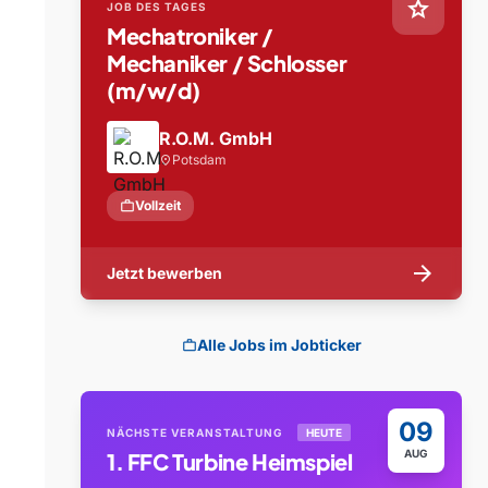
star
JOB DES TAGES
Mechatroniker /
Mechaniker / Schlosser
(m/w/d)
R.O.M. GmbH
Potsdam
location_on
work
Vollzeit
arrow_forward
Jetzt bewerben
Alle Jobs im Jobticker
work
09
NÄCHSTE VERANSTALTUNG
HEUTE
AUG
1. FFC Turbine Heimspiel