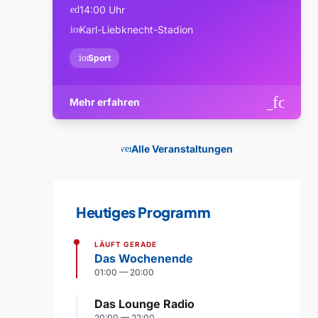
14:00 Uhr
schedule
Karl-Liebknecht-Stadion
location_on
confirmation_number
Sport
arrow_forwa
Mehr erfahren
Alle Veranstaltungen
event
Heutiges Programm
LÄUFT GERADE
Das Wochenende
01:00 — 20:00
Das Lounge Radio
20:00 — 22:00