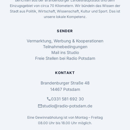
berichten aus der Brandenburger Landeshauptstadt und dem
Einzugsgebiet von circa 70 Kilometern. Wir bündeln das Wissen der
Stadt aus Politik, Wirtschaft, Wissenschaft, Kultur und Sport. Das ist
unsere lokale Kompetenz.
SENDER
Vermarktung, Werbung & Kooperationen
Teilnahmebedingungen
Mail ins Studio
Freie Stellen bei Radio Potsdam
KONTAKT
Brandenburger Straße 48
14467 Potsdam
call
0331 581 692 30
mail
studio@radio-potsdam.de
Eine Gewinnabholung ist von Montag – Freitag
08.00 Uhr bis 18.00 Uhr möglich.