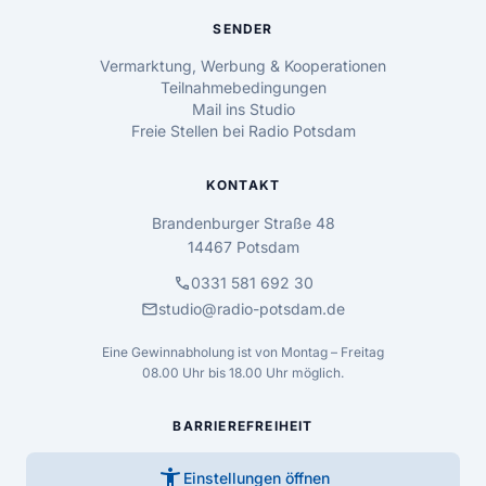
SENDER
Vermarktung, Werbung & Kooperationen
Teilnahmebedingungen
Mail ins Studio
Freie Stellen bei Radio Potsdam
KONTAKT
Brandenburger Straße 48
14467 Potsdam
call
0331 581 692 30
mail
studio@radio-potsdam.de
Eine Gewinnabholung ist von Montag – Freitag
08.00 Uhr bis 18.00 Uhr möglich.
BARRIEREFREIHEIT
accessibility_new
Einstellungen öffnen