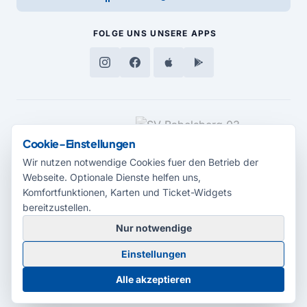
FOLGE UNS
UNSERE APPS
MEDIENPARTNER
Cookie-Einstellungen
Wir nutzen notwendige Cookies fuer den Betrieb der
Webseite. Optionale Dienste helfen uns,
Komfortfunktionen, Karten und Ticket-Widgets
bereitzustellen.
Nur notwendige
© 2026 Radio Potsdam. Webseite entwickelt durch die
Medienagentur
Einstellungen
Babelsberg
Barrierefreiheitserklärung
AGB
Datenschutz
Impressum
Alle akzeptieren
Cookie-Einstellungen