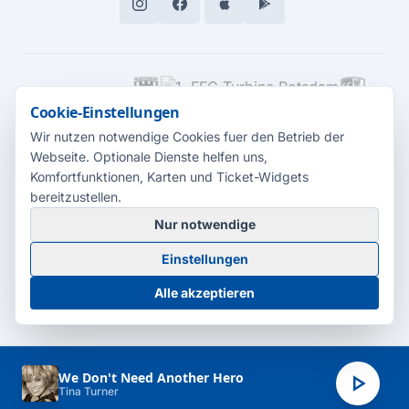
MEDIENPARTNER
Cookie-Einstellungen
Wir nutzen notwendige Cookies fuer den Betrieb der
Webseite. Optionale Dienste helfen uns,
Komfortfunktionen, Karten und Ticket-Widgets
bereitzustellen.
Nur notwendige
© 2026 Radio Potsdam. Webseite entwickelt durch die
Medienagentur
Einstellungen
Babelsberg
Barrierefreiheitserklärung
AGB
Datenschutz
Impressum
Alle akzeptieren
Cookie-Einstellungen
play_arrow
We Don't Need Another Hero
Tina Turner