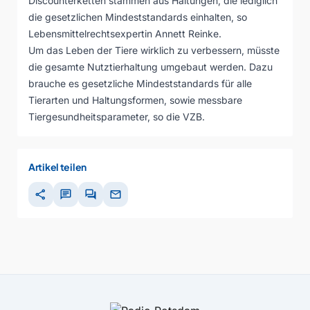
Discounterketten stammen aus Haltungen, die lediglich
die gesetzlichen Mindeststandards einhalten, so
Lebensmittelrechtsexpertin Annett Reinke.
Um das Leben der Tiere wirklich zu verbessern, müsste
die gesamte Nutztierhaltung umgebaut werden. Dazu
brauche es gesetzliche Mindeststandards für alle
Tierarten und Haltungsformen, sowie messbare
Tiergesundheitsparameter, so die VZB.
Artikel teilen
share
chat
forum
mail