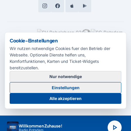
MEDIENPARTNER
Cookie-Einstellungen
Wir nutzen notwendige Cookies fuer den Betrieb der
Webseite. Optionale Dienste helfen uns,
Komfortfunktionen, Karten und Ticket-Widgets
bereitzustellen.
Nur notwendige
© 2026 Radio Potsdam. Webseite entwickelt durch die
Medienagentur
Einstellungen
Babelsberg
Barrierefreiheitserklärung
AGB
Datenschutz
Impressum
Alle akzeptieren
Cookie-Einstellungen
play_arrow
Willkommen Zuhause!
Radio Potsdam