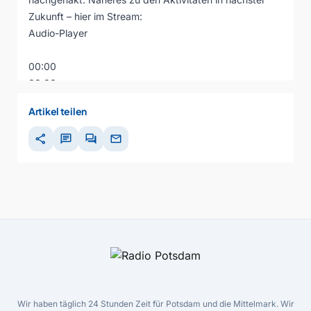
Zukunft – hier im Stream:
Audio-Player
00:00
00:00
00:00
Artikel teilen
share
chat
forum
mail
Wir haben täglich 24 Stunden Zeit für Potsdam und die Mittelmark. Wir