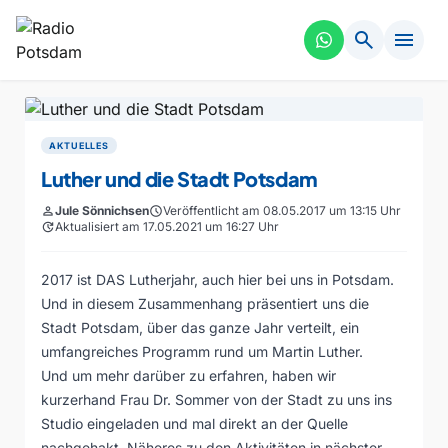
search
menu
AKTUELLES
Luther und die Stadt Potsdam
person
Jule Sönnichsen
schedule
Veröffentlicht am 08.05.2017 um 13:15 Uhr
update
Aktualisiert am 17.05.2021 um 16:27 Uhr
2017 ist DAS Lutherjahr, auch hier bei uns in Potsdam.
Und in diesem Zusammenhang präsentiert uns die
Stadt Potsdam, über das ganze Jahr verteilt, ein
umfangreiches Programm rund um Martin Luther.
Und um mehr darüber zu erfahren, haben wir
kurzerhand Frau Dr. Sommer von der Stadt zu uns ins
Studio eingeladen und mal direkt an der Quelle
nachgehakt. Näheres zu den Aktivitäten in nächster