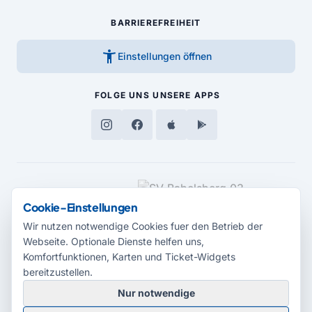
BARRIEREFREIHEIT
accessibility_new
Einstellungen öffnen
FOLGE UNS
UNSERE APPS
MEDIENPARTNER
Cookie-Einstellungen
Wir nutzen notwendige Cookies fuer den Betrieb der
Webseite. Optionale Dienste helfen uns,
Komfortfunktionen, Karten und Ticket-Widgets
bereitzustellen.
Nur notwendige
© 2026 Radio Potsdam. Webseite entwickelt durch die
Medienagentur