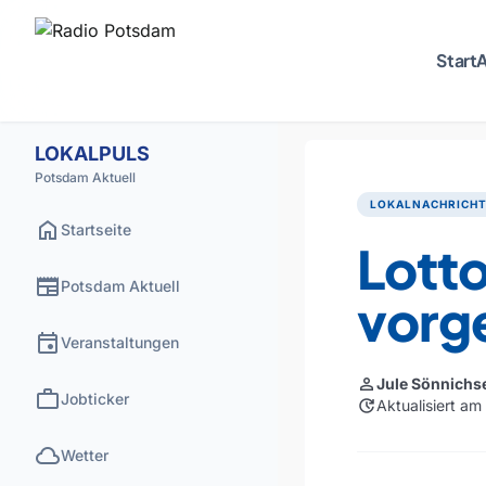
Start
A
LOKALPULS
Potsdam Aktuell
LOKALNACHRICH
home
Startseite
Lotto
newspaper
Potsdam Aktuell
vorge
event
Veranstaltungen
person
Jule Sönnichs
work
Jobticker
update
Aktualisiert a
cloud
Wetter