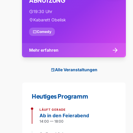
ABNUTZUNG
19:30 Uhr
schedule
Kabarett Obelisk
location_on
confirmation_number
Comedy
arrow_forward
Mehr erfahren
Alle Veranstaltungen
event
Heutiges Programm
LÄUFT GERADE
Ab in den Feierabend
14:00 — 18:00