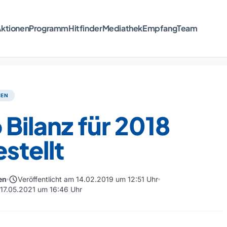
ktionen
Programm
Hitfinder
Mediathek
Empfang
Team
TEN
 Bilanz für 2018
stellt
schedule
en
Veröffentlicht am 14.02.2019 um 12:51 Uhr
m 17.05.2021 um 16:46 Uhr