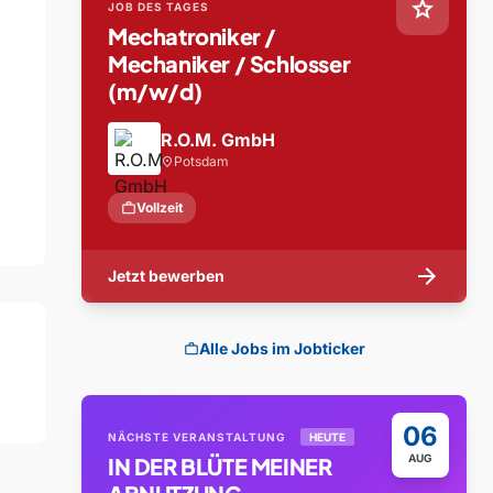
star
JOB DES TAGES
Mechatroniker /
Mechaniker / Schlosser
(m/w/d)
R.O.M. GmbH
Potsdam
location_on
work
Vollzeit
arrow_forward
Jetzt bewerben
Alle Jobs im Jobticker
work
06
NÄCHSTE VERANSTALTUNG
HEUTE
AUG
IN DER BLÜTE MEINER