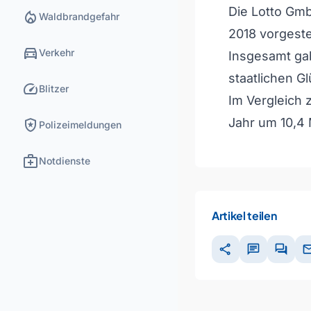
Die Lotto Gmb
local_fire_department
Waldbrandgefahr
2018 vorgestel
directions_car
Verkehr
Insgesamt gab
staatlichen G
speed
Blitzer
Im Vergleich 
local_police
Jahr um 10,4 
Polizeimeldungen
medical_services
Notdienste
Artikel teilen
share
chat
forum
ma