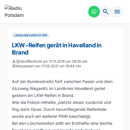
search
menu
LOKALNACHRICHTEN
LKW-Reifen gerät in Havelland in
Brand
person
schedule
Veröffentlicht am 21.11.2019 um 08:35 Uhr
update
Aktualisiert am 17.05.2021 um 16:44 Uhr
Auf der Bundesstraße fünf zwischen Pessin und dem
Abzweig Wagenitz im Landkreis Havelland geriet
gestern ein LKW-Reifen in Brand.
Wie die Polizei mitteilte, platzte dieser zunächst und
fing dann Feuer. Durch herumfliegende Reifenteile
wurde auch ein weiterer PKW beschädigt.
Bei den Löscharbeiten erlitt ein Ersthelfer eine leichte