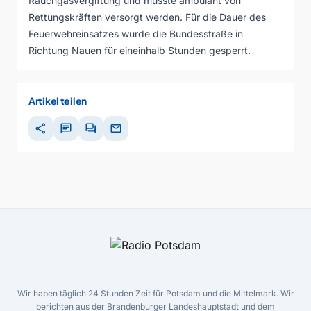
Rauchgasvergiftung und musste ambulant von
Rettungskräften versorgt werden. Für die Dauer des
Feuerwehreinsatzes wurde die Bundesstraße in
Richtung Nauen für eineinhalb Stunden gesperrt.
Artikel teilen
share
chat
forum
mail
Wir haben täglich 24 Stunden Zeit für Potsdam und die Mittelmark. Wir
berichten aus der Brandenburger Landeshauptstadt und dem