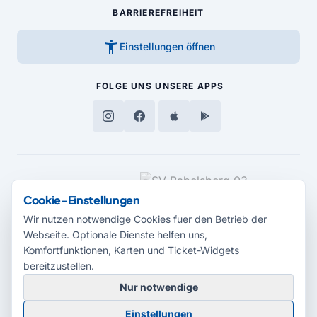
BARRIEREFREIHEIT
accessibility_new
Einstellungen öffnen
FOLGE UNS
UNSERE APPS
MEDIENPARTNER
Cookie-Einstellungen
Wir nutzen notwendige Cookies fuer den Betrieb der
Webseite. Optionale Dienste helfen uns,
Komfortfunktionen, Karten und Ticket-Widgets
bereitzustellen.
Nur notwendige
© 2026 Radio Potsdam. Webseite entwickelt durch die
Medienagentur
Einstellungen
Babelsberg