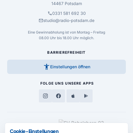
14467 Potsdam
call
0331 581 692 30
mail
studio@radio-potsdam.de
Eine Gewinnabholung ist von Montag – Freitag
08.00 Uhr bis 18.00 Uhr möglich.
BARRIEREFREIHEIT
accessibility_new
Einstellungen öffnen
FOLGE UNS
UNSERE APPS
MEDIENPARTNER
Cookie-Einstellungen