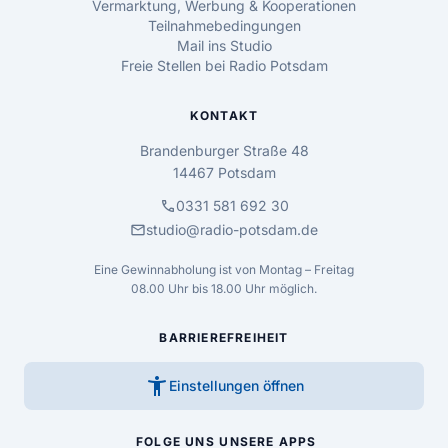
Vermarktung, Werbung & Kooperationen
Teilnahmebedingungen
Mail ins Studio
Freie Stellen bei Radio Potsdam
KONTAKT
Brandenburger Straße 48
14467 Potsdam
call
0331 581 692 30
mail
studio@radio-potsdam.de
Eine Gewinnabholung ist von Montag – Freitag
08.00 Uhr bis 18.00 Uhr möglich.
BARRIEREFREIHEIT
accessibility_new
Einstellungen öffnen
FOLGE UNS
UNSERE APPS