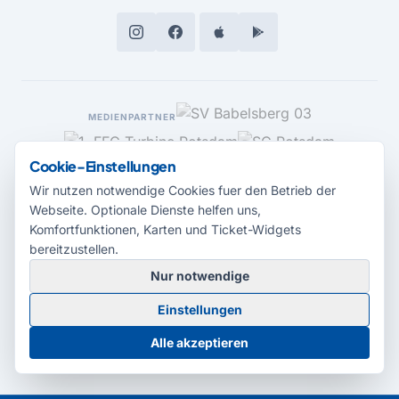
MEDIENPARTNER
Cookie-Einstellungen
Wir nutzen notwendige Cookies fuer den Betrieb der
Webseite. Optionale Dienste helfen uns,
Komfortfunktionen, Karten und Ticket-Widgets
bereitzustellen.
Nur notwendige
© 2026 Radio Potsdam. Webseite entwickelt durch die
Medienagentur
Einstellungen
Babelsberg
Barrierefreiheitserklärung
AGB
Datenschutz
Impressum
Alle akzeptieren
Cookie-Einstellungen