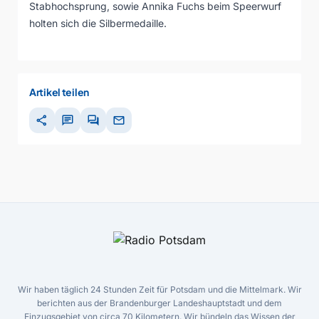
Stabhochsprung, sowie Annika Fuchs beim Speerwurf
holten sich die Silbermedaille.
Artikel teilen
share
chat
forum
mail
Wir haben täglich 24 Stunden Zeit für Potsdam und die Mittelmark. Wir
berichten aus der Brandenburger Landeshauptstadt und dem
Einzugsgebiet von circa 70 Kilometern. Wir bündeln das Wissen der