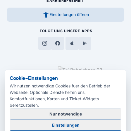
BARRIEREFREIHEIT
accessibility_new
Einstellungen öffnen
FOLGE UNS
UNSERE APPS
MEDIENPARTNER
Cookie-Einstellungen
Wir nutzen notwendige Cookies fuer den Betrieb der
Webseite. Optionale Dienste helfen uns,
Komfortfunktionen, Karten und Ticket-Widgets
bereitzustellen.
Nur notwendige
© 2026 Radio Potsdam. Webseite entwickelt durch die
Medienagentur
Einstellungen
Babelsberg