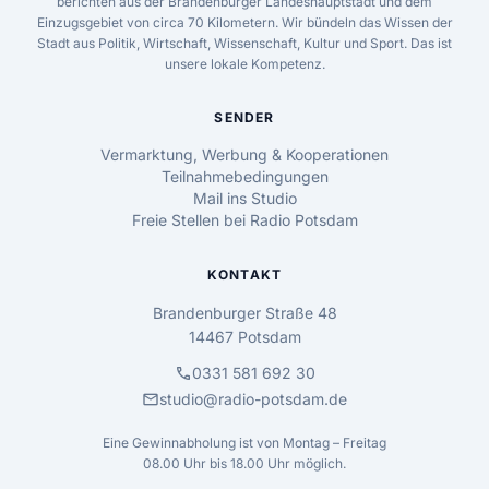
berichten aus der Brandenburger Landeshauptstadt und dem
Einzugsgebiet von circa 70 Kilometern. Wir bündeln das Wissen der
Stadt aus Politik, Wirtschaft, Wissenschaft, Kultur und Sport. Das ist
unsere lokale Kompetenz.
SENDER
Vermarktung, Werbung & Kooperationen
Teilnahmebedingungen
Mail ins Studio
Freie Stellen bei Radio Potsdam
KONTAKT
Brandenburger Straße 48
14467 Potsdam
call
0331 581 692 30
mail
studio@radio-potsdam.de
Eine Gewinnabholung ist von Montag – Freitag
08.00 Uhr bis 18.00 Uhr möglich.