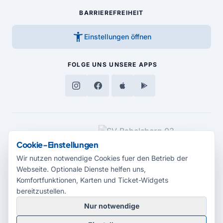
BARRIEREFREIHEIT
accessibility_new
Einstellungen öffnen
FOLGE UNS
UNSERE APPS
MEDIENPARTNER
Cookie-Einstellungen
Wir nutzen notwendige Cookies fuer den Betrieb der
Webseite. Optionale Dienste helfen uns,
Komfortfunktionen, Karten und Ticket-Widgets
bereitzustellen.
Nur notwendige
© 2026 Radio Potsdam. Webseite entwickelt durch die
Medienagentur