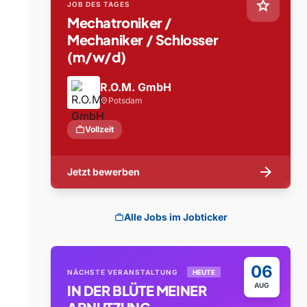
star
JOB DES TAGES
Mechatroniker /
Mechaniker / Schlosser
(m/w/d)
R.O.M. GmbH
Potsdam
location_on
work
Vollzeit
arrow_forward
Jetzt bewerben
Alle Jobs im Jobticker
work
06
NÄCHSTE VERANSTALTUNG
HEUTE
AUG
IN DER BLÜTE MEINER