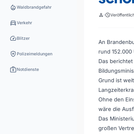
local_fire_department
Waldbrandgefahr
person
schedule
Veröffentli
directions_car
Verkehr
speed
Blitzer
An Brandenbu
rund 152.000 
local_police
Polizeimeldungen
Das berichtet
medical_services
Notdienste
Bildungsminis
Grund ist wei
Langzeiterkr
Ohne den Eins
wäre die Ausf
Das Ministeri
großen Vertr