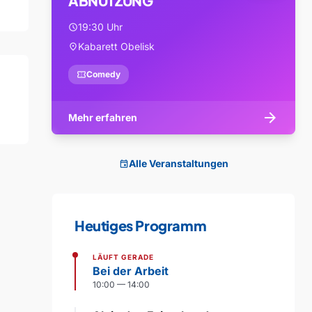
ABNUTZUNG
19:30 Uhr
schedule
Kabarett Obelisk
location_on
confirmation_number
Comedy
arrow_forward
Mehr erfahren
Alle Veranstaltungen
event
Heutiges Programm
LÄUFT GERADE
Bei der Arbeit
10:00 — 14:00