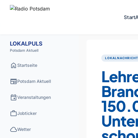
Start
A
LOKALPULS
Potsdam Aktuell
LOKALNACHRICH
home
Startseite
Lehr
newspaper
Potsdam Aktuell
Bran
event
Veranstaltungen
150.
work
Jobticker
Unte
cloud
scho
Wetter