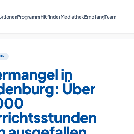
ktionen
Programm
Hitfinder
Mediathek
Empfang
Team
TEN
ermangel in
denburg: Über
000
rrichtsstunden
n ausgefallen