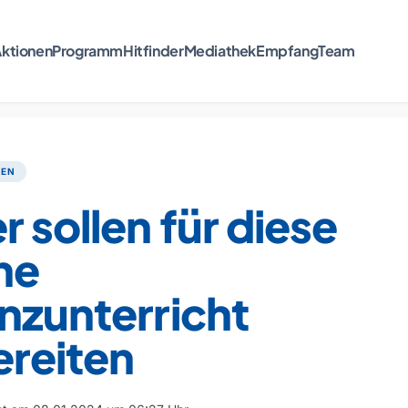
ktionen
Programm
Hitfinder
Mediathek
Empfang
Team
TEN
r sollen für diese
he
nzunterricht
ereiten