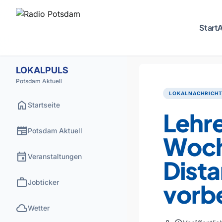
Start
A
LOKALPULS
Potsdam Aktuell
LOKALNACHRICH
home
Startseite
Lehre
newspaper
Potsdam Aktuell
Woc
event
Veranstaltungen
Dista
work
Jobticker
vorb
cloud
Wetter