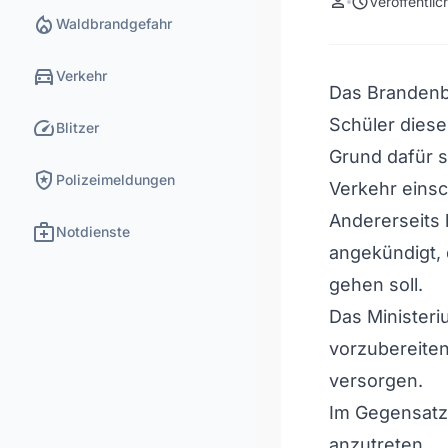
person
schedule
Veröffentli
local_fire_department
Waldbrandgefahr
directions_car
Verkehr
Das Brandenb
speed
Schüler dies
Blitzer
Grund dafür s
local_police
Polizeimeldungen
Verkehr eins
Andererseits 
medical_services
Notdienste
angekündigt, 
gehen soll.
Das Ministeriu
vorzubereiten
versorgen.
Im Gegensatz 
anzutreten.