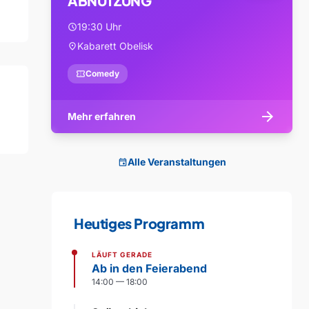
ABNUTZUNG
19:30 Uhr
schedule
Kabarett Obelisk
location_on
confirmation_number
Comedy
arrow_forward
Mehr erfahren
Alle Veranstaltungen
event
Heutiges Programm
LÄUFT GERADE
Ab in den Feierabend
14:00 — 18:00