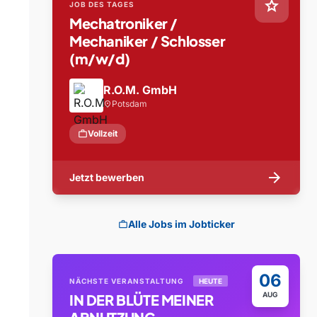
star
JOB DES TAGES
Mechatroniker /
Mechaniker / Schlosser
(m/w/d)
R.O.M. GmbH
Potsdam
location_on
work
Vollzeit
arrow_forward
Jetzt bewerben
Alle Jobs im Jobticker
work
06
NÄCHSTE VERANSTALTUNG
HEUTE
AUG
IN DER BLÜTE MEINER