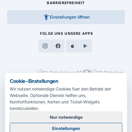
BARRIEREFREIHEIT
accessibility_new
Einstellungen öffnen
FOLGE UNS
UNSERE APPS
MEDIENPARTNER
Cookie-Einstellungen
Wir nutzen notwendige Cookies fuer den Betrieb der
Webseite. Optionale Dienste helfen uns,
Komfortfunktionen, Karten und Ticket-Widgets
bereitzustellen.
Nur notwendige
© 2026 Radio Potsdam. Webseite entwickelt durch die
Medienagentur
Einstellungen
Babelsberg