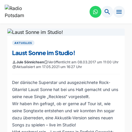
search
menu
AKTUELLES
Laust Sonne im Studio!
person
Jule Sönnichsen
schedule
Veröffentlicht am 08.03.2017 um 11:00 Uhr
update
Aktualisiert am 17.05.2021 um 16:27 Uhr
Der dänische Superstar und ausgezeichnete Rock-
Gitarrist Laust Sonne hat bei uns Halt gemacht und uns
seine neue Single „Reckless“ vorgestellt.
Wir haben ihn gefragt, ob er gerne auf Tour ist, wie
seine Songtexte entstehen und wir konnten ihn sogar
dazu überreden, eine Akkustik-Version seines neuen
Songs zu spielen – live im Studio!
Hört nochmal rein – Laust Sonne in Perfekt Geweckt: