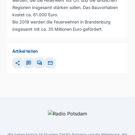
werden, die die Feuerwehr vor Ort und die ländlichen
Regionen insgesamt stärken sollen. Das Bauvorhaben
kostet ca. 61.000 Euro.
Bis 2019 werden die Feuerwehren in Brandenburg
insgesamt mit ca. 35 Millionen Euro gefördert.
Artikel teilen
share
chat
forum
mail
Wir haben täglich 24 Stunden Zeit für Potsdam und die Mittelmark. Wir