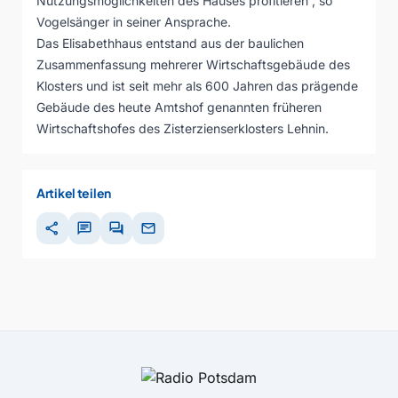
Nutzungsmöglichkeiten des Hauses profitieren“, so
Vogelsänger in seiner Ansprache.
Das Elisabethhaus entstand aus der baulichen
Zusammenfassung mehrerer Wirtschaftsgebäude des
Klosters und ist seit mehr als 600 Jahren das prägende
Gebäude des heute Amtshof genannten früheren
Wirtschaftshofes des Zisterzienserklosters Lehnin.
Artikel teilen
share
chat
forum
mail