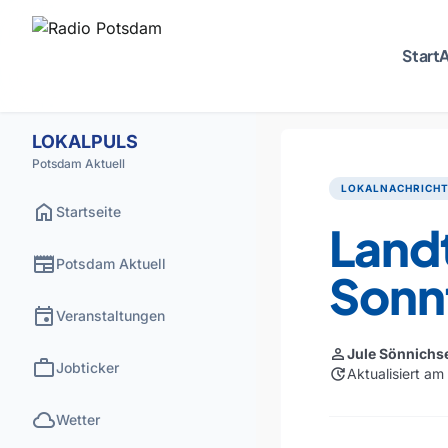
Start
A
LOKALPULS
Potsdam Aktuell
LOKALNACHRICH
home
Startseite
Land
newspaper
Potsdam Aktuell
Sonn
event
Veranstaltungen
person
Jule Sönnichs
work
Jobticker
update
Aktualisiert am
cloud
Wetter