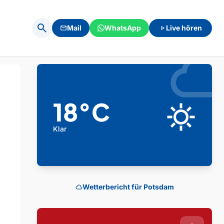
search
Mail
WhatsApp
Live hören
mail
play_arrow
clou
POTSDAM AKTUELL
18°C
clear_day
Klar
Wetterbericht für Potsdam
cloud