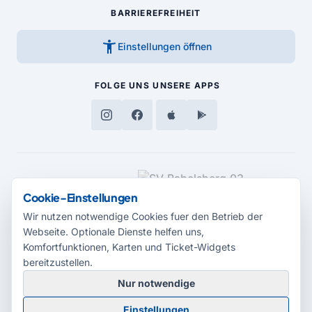
BARRIEREFREIHEIT
accessibility_new
Einstellungen öffnen
FOLGE UNS
UNSERE APPS
MEDIENPARTNER
Cookie-Einstellungen
Wir nutzen notwendige Cookies fuer den Betrieb der
Webseite. Optionale Dienste helfen uns,
Komfortfunktionen, Karten und Ticket-Widgets
bereitzustellen.
Nur notwendige
© 2026 Radio Potsdam. Webseite entwickelt durch die
Medienagentur
Einstellungen
Babelsberg