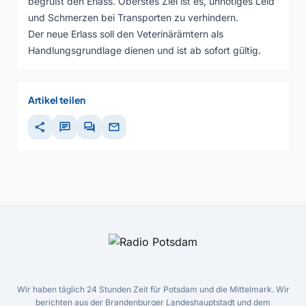
begrüßt den Erlass. Oberstes Ziel ist es, unnötiges Leid
und Schmerzen bei Transporten zu verhindern.
Der neue Erlass soll den Veterinärämtern als
Handlungsgrundlage dienen und ist ab sofort gültig.
Artikel teilen
share
chat
forum
mail
Wir haben täglich 24 Stunden Zeit für Potsdam und die Mittelmark. Wir
berichten aus der Brandenburger Landeshauptstadt und dem