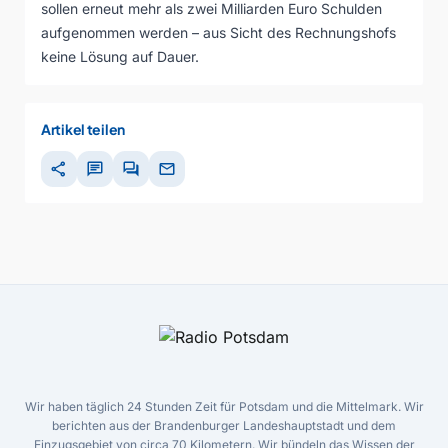
sollen erneut mehr als zwei Milliarden Euro Schulden
aufgenommen werden – aus Sicht des Rechnungshofs
keine Lösung auf Dauer.
Artikel teilen
share
chat
forum
mail
Wir haben täglich 24 Stunden Zeit für Potsdam und die Mittelmark. Wir
berichten aus der Brandenburger Landeshauptstadt und dem
Einzugsgebiet von circa 70 Kilometern. Wir bündeln das Wissen der