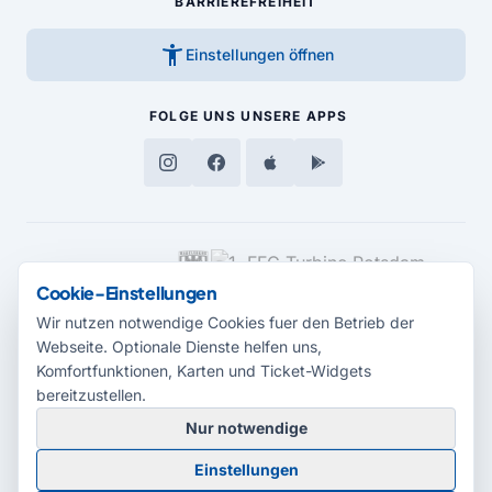
BARRIEREFREIHEIT
accessibility_new
Einstellungen öffnen
FOLGE UNS
UNSERE APPS
MEDIENPARTNER
Cookie-Einstellungen
Wir nutzen notwendige Cookies fuer den Betrieb der
Webseite. Optionale Dienste helfen uns,
Komfortfunktionen, Karten und Ticket-Widgets
bereitzustellen.
Nur notwendige
© 2026 Radio Potsdam. Webseite entwickelt durch die
Medienagentur
Einstellungen
Babelsberg