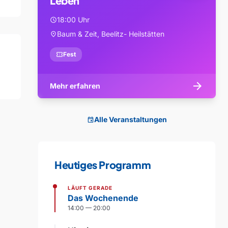
Leben
18:00 Uhr
schedule
Baum & Zeit, Beelitz- Heilstätten
location_on
confirmation_number
Fest
arrow_forward
Mehr erfahren
Alle Veranstaltungen
event
Heutiges Programm
LÄUFT GERADE
Das Wochenende
14:00 — 20:00