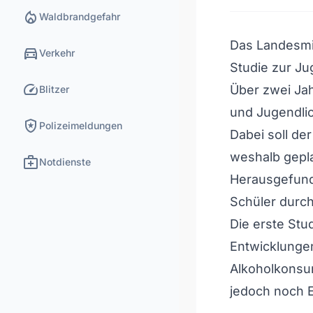
local_fire_department
Waldbrandgefahr
Das Landesmin
directions_car
Verkehr
Studie zur J
speed
Über zwei Jah
Blitzer
und Jugendlic
local_police
Polizeimeldungen
Dabei soll de
weshalb gepla
medical_services
Notdienste
Herausgefunde
Schüler durch
Die erste Stu
Entwicklunge
Alkoholkonsu
jedoch noch E