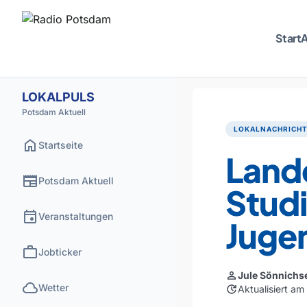
Start
A
LOKALPULS
Potsdam Aktuell
LOKALNACHRICH
home
Startseite
Land
newspaper
Potsdam Aktuell
Studi
event
Veranstaltungen
Juge
work
Jobticker
person
Jule Sönnichs
cloud
Wetter
update
Aktualisiert a