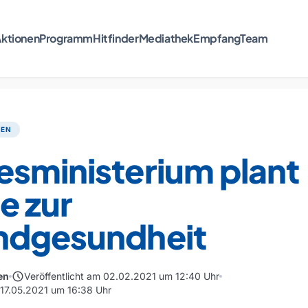
ktionen
Programm
Hitfinder
Mediathek
Empfang
Team
TEN
esministerium plant
e zur
ndgesundheit
schedule
en
Veröffentlicht am 02.02.2021 um 12:40 Uhr
m 17.05.2021 um 16:38 Uhr