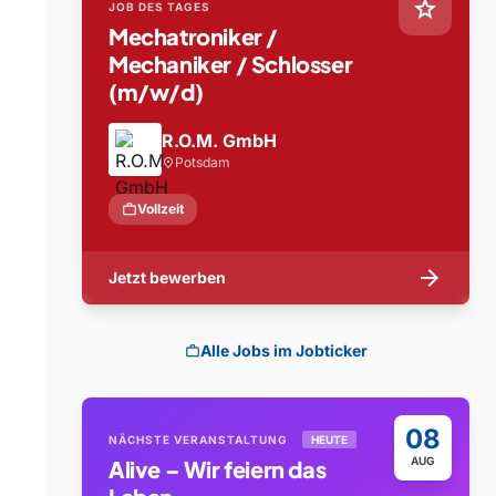
star
JOB DES TAGES
Mechatroniker /
Mechaniker / Schlosser
(m/w/d)
R.O.M. GmbH
Potsdam
location_on
work
Vollzeit
arrow_forward
Jetzt bewerben
Alle Jobs im Jobticker
work
08
NÄCHSTE VERANSTALTUNG
HEUTE
AUG
Alive – Wir feiern das