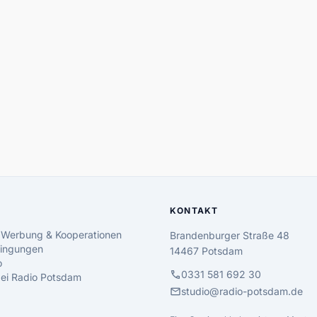
KONTAKT
 Werbung & Kooperationen
Brandenburger Straße 48
ingungen
14467 Potsdam
o
call
0331 581 692 30
 bei Radio Potsdam
mail
studio@radio-potsdam.de