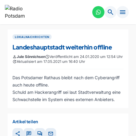
search
menu
LOKALNACHRICHTEN
Landeshauptstadt weiterhin offline
person
Jule Sönnichsen
schedule
Veröffentlicht am 24.01.2020 um 12:54 Uhr
update
Aktualisiert am 17.05.2021 um 16:40 Uhr
Das Potsdamer Rathaus bleibt nach dem Cyberangriff
auch heute offline.
Schuld am Hackerangriff sei laut Stadtverwaltung eine
Schwachstelle im System eines externen Anbieters.
Artikel teilen
share
chat
forum
mail