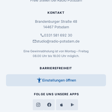
Freie Stellen bei Radio Potsdam
KONTAKT
Brandenburger Straße 48
14467 Potsdam
call
0331 581 692 30
mail
studio@radio-potsdam.de
Eine Gewinnabholung ist von Montag – Freitag
08.00 Uhr bis 18.00 Uhr möglich.
BARRIEREFREIHEIT
accessibility_new
Einstellungen öffnen
FOLGE UNS
UNSERE APPS